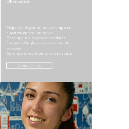
Otros cursos
Mejora tu Inglés en poco tiempo con
nuestros cursos intensivos
Co
nsig
ue tus objetivos escolares
Prepara el Inglés de tu examen de
oposición.
Aprende otros idiomas con nosotros.
Conocer más