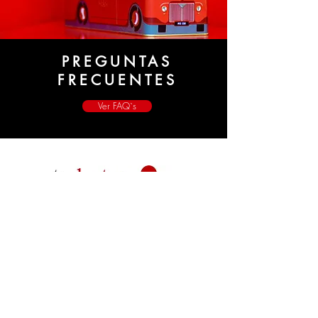
PREGUNTAS
FRECUENTES
Ver FAQ`s
¡Pídenos más información!
Para TheBritishRoom es importante
escucharte. Abrimos este canal de
comunicación para que nos sientas cerca.
Contáctanos! Estudiaremos tu perfil y
despejaremos tus dudas
.