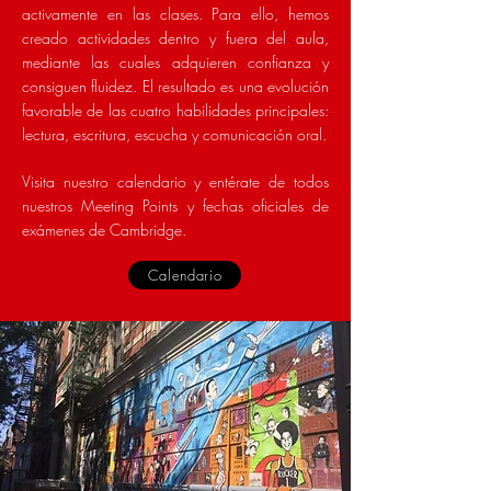
activamente en las clases. Para ello, hemos
creado actividades dentro y fuera del aula,
mediante las cuales adquieren confianza y
consiguen fluidez. El resultado es una evolución
favorable de las cuatro habilidades principales:
lectura, escritura, escucha y comunicación oral.
Visita nuestro calendario y entérate de todos
nuestros Meeting Points y fechas oficiales de
exámenes de Cambridge.
Calendario