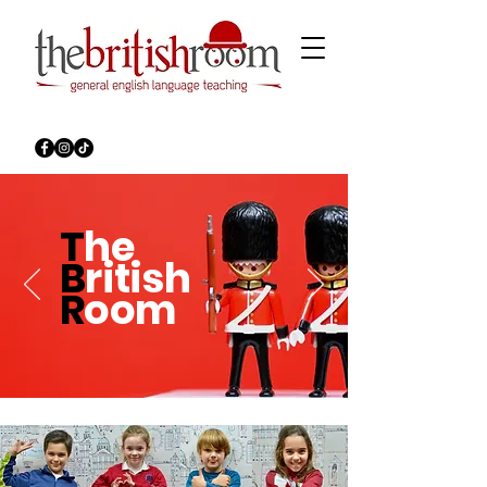
T
he
B
ritish
R
oom