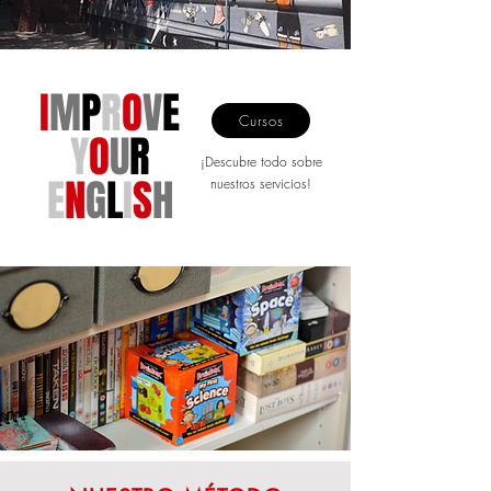
I
M
P
R
O
V
E
Cursos
Y
O
U
R
¡Descubre todo sobre
E
N
G
L
I
S
H
nuestros servicios!